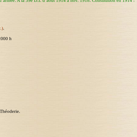
’armée. A la 39e D.I. d’août 1914 à nov. 1918. Constitution en 1914 :
.)
.
 2000 h
Théoderie
.