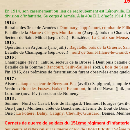
15
En 1914, son casernement ou lieu de regroupement est Lérouville. En 1
division d’infanterie
,
6
e
corps d’armée. A la 40e D.I. d’août 1914 à dé
1914
:
Retraite des 3e et 4e Armées :
Dommary
, Joppécourt, combat de Fill
Bataille de la
Marne
:
Cierges Montfaucon
(2 sept.), bois du Chanet
Secteur de Saint-Mihiel (sept.-déc.) : Ranzières,
La Croix-sur-Meuse
,
1915
:
Opérations en Argonne (jan.-juil.) :
Bagatelle, bois de la Gruerie, Sai
Bataille de Champagne (sept.-déc.) :
nord de Saint-Hilaire-le-Grand,
1916
:
Champagne (fév.) : Tahure, secteur de
la Brosse
à Dent puis bataille
Bataille de
la Somme
:
Rancourt, Sailly-Saillisel
(oct.),
bois de Saint 
Fin 1916, des prémices de fraternisation furent observées entre quelq
1917
:
Aisne :
attaque secteur de Berry-au-Bac
(avril) : Sapigneul, camp de
Verdun :
Bois des Fosses, Bois de Beaumont
, fond de
Navau
(juil. p
Lorraine (nov.-fév.) : secteur de Nomeny
.
1918
:
Somme : Nord de Castel, bois de
Hangard
,
Thennes
,
Hourges
(avril–
Oise (juin) :
Montiers
, crête de
Bauchemont
, ferme du Bout de Bois, 
Oise :
La Potière,
Balny
,
Catigny
, Chevilly, Guiscard
, Beines,
Mennes
Carnets de guerre de soldats du 151ème régiment d’infanterie 
Souvenirs et réflexion sur la guerre d’Alcide BRAZIER du 154ème ré