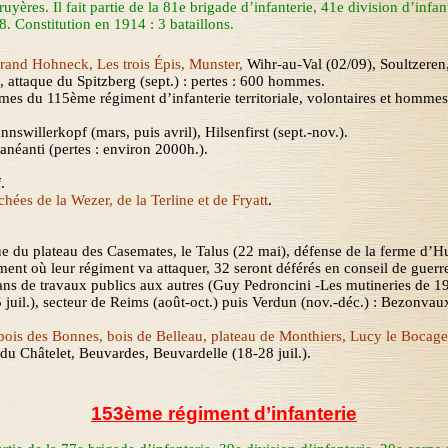
ruyères. Il fait partie de la 81
e
brigade d’infanterie
,
41
e
division d’infan
. Constitution en 1914 : 3 bataillons.
Grand Hohneck, Les trois Épis, Munster,
Wihr
-au-Val (02/09),
Soultzeren
, attaque du Spitzberg (sept.) : pertes : 600 hommes.
 du 115ème régiment d’infanterie territoriale, volontaires et hommes d
nnswillerkopf (mars, puis avril), Hilsenfirst (sept.-nov.).
anéanti (pertes : environ 2000h.).
f
.
chées de la
Wezer
, de la
Terline
et de
Fryatt
.
ue du plateau des Casemates, le Talus (22 mai), défense de la ferme d’Hur
ent où leur régiment va attaquer, 32 seront déférés en conseil de guerre
ans de travaux publics aux autres (Guy
Pedroncini
-Les mutineries de 19
uil.), secteur de Reims (août-oct.) puis Verdun (nov.-déc.) : Bezonvau
ois des Bonnes, bois de Belleau, plateau de Monthiers, Lucy le Bocage
 du Châtelet, Beuvardes,
Beuvardelle
(18-28 juil.).
153ème régiment d’infanterie