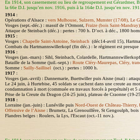
En 1914, son casernement ou lieu de regroupement est Gérardmer
, B
la 66e D.I. jusqu’en nov. 1916, puis à la 164e D.I. jusqu’en nov. 1918
1914
:
Opérations d'Alsace :
vers Mulhouse,
Sulzern
, Munster (17/08), Le 
Vosges (sept.-déc.) : massif de l’Ormont,
Fraize (bois Saint-
Mandray
)
Attaque de Steinbach (déc.) : pertes : 700 h. D’oct. à
déc.,
1800 hommes
1915
:
Vosges :
Chapelle Saint-Antoine, Steinbach
(déc14-avril 15)
, Hartma
Combats du Hartmannswillerkopf (fin déc.) : le régiment est presque 
1916
:
Vosges (
jan.
-mars
) :
Sihl
, Steinbach,
Colardelle
,
Hartmannswillerkop
Bataille de
la Somme
(juil.-sept.) :
Route Cléry-Maurepas, Cléry, tran
Somme :
Sailly-Saillisel
(oct.)
: pertes : 1000 h.
1917
:
Vosges (
jan.-avril
) : Dannemarie,
Buettwiller
puis Aisne (mai) : attaq
Le 24 juin, à Hurtebise, 45 soldats se cachent dans une creute au mom
condamnation à mort (commuée en travaux forcés à perpétuité) et 5 
Prise de
la Creute
du Dragon (24-25 juin), plateau de Craonne (19-25 j
1918 :
Lorraine (
jan.-juin
) : Lunéville puis
Nord-Ouest de Château-Thierry, b
Offensive de l’Aisne
: Brumetz,
La Grenouillère
, St Gengoulph, bois
Flandres belges : Roulers,
la Lys
, l'Escaut (oct.-11 nov.).