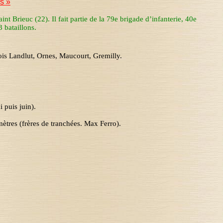
es
»
t Brieuc (22). Il fait partie de la 79
e
brigade d’infanterie
,
40
e
 bataillons.
ois
Landlut
, Ornes,
Maucourt
,
Gremilly
.
i puis juin).
mètres (frères de tranchées. Max Ferro).