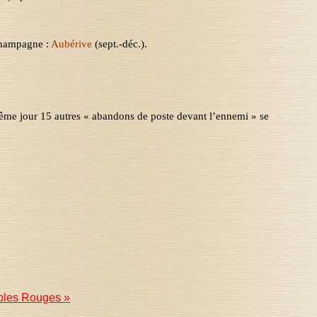
Champagne :
Aubérive
(sept.-déc.)
.
même jour 15 autres « abandons de poste devant l’ennemi » se
iables Rouges »