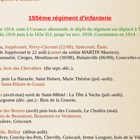
155ème régiment d’infanterie
14, suite à l’avance allemande, le dépôt du régiment est déplacé à Sain
c.1916 puis à la 165e D.I. jusqu’en nov. 1918. Constitution en 1914 : 3
és,
Joppécourt,
Xivry-Circourt
(22/08),
Spincourt
, Étain
.
e Joppécourt le 22 août (
carnet
du soldat MARTIN Maurice).
taubé, Cierges, Montfaucon (30/08), Bulainville (06/09), Courcelles-s
, bois des Chevaliers
(fin sept.-déc.)
.
e
puis
La Harazée
, Saint Hubert, Marie Thérèse (
juil.-août
).
e Saint-Hilaire-le-Grand
.
es
(avril-mai) nord de Saint-Mihiel :
La Tête
à Vache (
juil.-août
).
rgonne (déc.-jan.) : Bois de
la Gruerie.
ée des Bornes
(avril) puis bois des Consuls, Le Choléra (mai).
is de Beaumont, Beaumont en Verdunois
.
xières
,
Griscourt
.
rdie, Belloy
(début août)
.
lver, Conchy-les-Pots, Chevilly, Guiscard, ferme Longuet, bois de
la
Vié