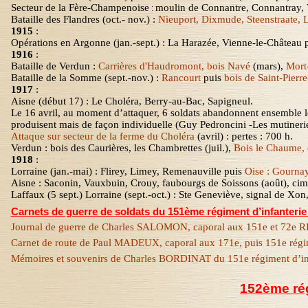
Secteur
de
la Fère-Champenoise
moulin de Connantre, Connantray
,
:
Bataille des Flandres (oct.- nov.) :
Nieuport, Dixmude, Steenstraate, L
1915
:
Opérations en Argonne (
jan.-sept
.) :
La Harazée
, Vienne-le-Château 
1916
:
Bataille de Verdun :
Carrières d'
Haudromont
, bois
Navé
(mars),
Mor
Bataille de
la Somme
(sept.-nov.) :
Rancourt
puis
bois de Saint-Pierre
1917
:
Aisne (début 17) : Le Choléra, Berry-au-Bac, Sapigneul.
Le 16 avril, au moment d’attaquer, 6 soldats abandonnent ensemble l
produisent mais de façon individuelle (Guy
Pedroncini
-Les mutineri
Attaque sur secteur de la ferme du Choléra
(avril) : pertes : 700 h.
Verdun : bois des Caurières, les Chambrettes (juil.),
Bois le Chaume, 
1918
:
Lorraine (
jan.-mai
) : Flirey, Limey, Remenauville puis
Oise : Gournay
Aisne : Saconin, Vauxbuin, Crouy, faubourgs de Soissons (août), cim
Laffaux (5 sept.) Lorraine (sept.-oct.) : Ste Geneviève, signal de X
Carnets de guerre de soldats du 151ème régiment d’infanterie 
Journal de guerre de Charles SALOMON, caporal aux 151e et 72e R
Carnet de route de Paul MADEUX, caporal aux 171e, puis 151e régim
Mémoires et souvenirs de Charles BORDINAT du 151e régiment d’in
152ème rég