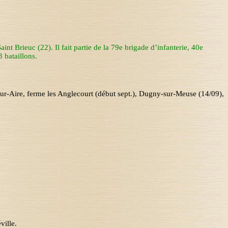
t Brieuc (22). Il fait partie de la 79
e
brigade d’infanterie
,
40
e
 bataillons.
ur-Aire, ferme les Anglecourt (début sept.), Dugny-sur-Meuse (14/09),
ville
.