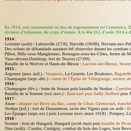
En 1914, son casernement ou lieu de regroupement est Commercy. En 19
division d’infanterie
,
6
e
corps d’armée. A la 40e D.I. d’août 1914 à dé
1914
:
Lorraine (août) :
Labeuville
(17/8),
Harville
(18/08),
Noviant
-aux-Pr
Des scènes de débandade auraient été observées durant les combats d
Pillon
, Billy-sous-Mangiennes, Romagne-sous-les-Côtes, ferme de Mau
Vaux-devant-Damloup, fort de Troyon (27/09).
Bataille de
la Woëvre
et Hauts-de-Meuse :
Lacroix-sur-Meuse, Seuzey
1915
:
Argonne (janv.-juil.) :
Vauquois
,
La Gruerie
, Les Bouleaux,
Bagatell
Champagne (sept.-déc.) :
ouest de l’Épine de
Védegrange
, secteur d
1916
:
Champagne (fév.) : butte de Souain puis bataille de Verdun :
Cumièr
Bataille de
la Somme
(oct.-nov.)
:
Rancourt puis Sailly-Saillisel
puis A
1917
:
Aisne :
attaque sur Berry-au-Bac, camp de César, Gernicourt, tranch
Verdun (juil.) : fort de Douaumont, ravin des Vignes puis en août :
Bo
Les Éparges (sept.-oct.) puis Lorraine (nov.-mars 1918) : Pompey,
Li
1918
:
Somme : bois de
Hangard
,
Hangard
(avril–mai) puis
bataille de Pica
Oise (août) : Candor, Cantigny, combat du bois des Loges, bois Revo