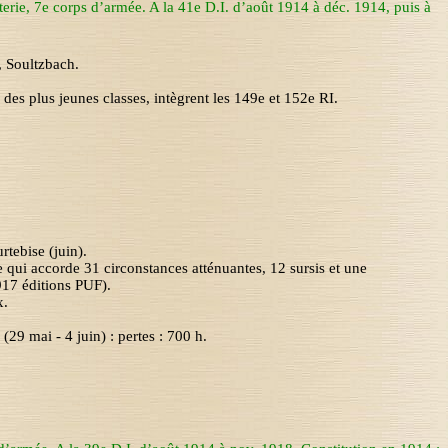
terie
,
7
e
corps d’armée. A la 41e D.I. d’août 1914 à déc. 1914, puis à
,
Soultzbach
.
es plus jeunes classes, intègrent les 149e et 152e RI.
tebise (juin).
 qui accorde 31 circonstances atténuantes, 12 sursis et une
17 éditions PUF).
x.
(29 mai - 4 juin) : pertes : 700 h.