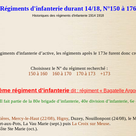
Régiments d'infanterie durant 14/18, N°150 à 17
Historiques des régiments d’infanterie 1914 1918
giments d'infanterie d’active, les régiments après le 173e furent donc cr
Choisissez le N° du régiment recherché :
150 à 160
160 à 170
170 à 173
+173
ème régiment d’infanterie
dit : régiment
« Bagatelle Argo
 fait partie de la 80
e
brigade d’infanterie
,
40
e
division d’infanterie
,
6
e
lières, Mercy-le-Haut (22/08), Higny
, Duzey, Nouillonpont (24/08), le
rt-aux-Pots,
La Vau Marie
(sept.)
puis
La Croix sur Meuse
.
ôte Ste Marie (oct.)
.