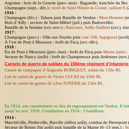
Argonne : bois de
la Gruerie
(janv.-mai) : Bagatelle, tranchée du Be
Champagne (sept.- déc.) :
nord de Saint Hilaire-le-Grand, saillant E
(
1916
:
Champagne (fév.) : Tahure puis Bataille de Verdun :
Mort-Homme
(m
Bois d’Ailly : secteur de Saint-Mihiel (juil.) puis Badonviller.
Bataille de
la Somme
(oct.-nov.)
:
Rancourt, Sailly-Saillisel
(oct.), tr
1917
:
Champagne (janv.) : Ville-sur-Tourbe puis
cote 108, Sapigneul
(avril
À l’est de Pont à Mousson : forêt de
Facq
(oct.-
déc
).
1918
:
Est de Pont à Mousson (janv.-mai) : forêt de Facq puis
Marne (juin) 
Secteur de Nancy (août) : forêt de Champenoux puis Ardennes (nov.)
Carnets de guerre de soldats du 150ème régiment d’infanterie 
Carnet de campagne d’Augustin ROBIQUET, soldat du 150e RI
.
Lire le carnet de guerre de Victor LUCAS du 150e RI
.
Lire le carnet de guerre de Léon FONDER du 150e RI
.
En 1914, son casernement ou lieu de regroupement est Verdun. Il fait 
jusqu’en nov. 1918. Constitution en 1914 : 3 bataillons.
1914
:
Marchéville
,
Pintheville
,
Riaville
(début août), combat de Pierrepont 
Secteur de Reims (fin août) puis bataille de
la Marne
(6–13 sept.) :
So