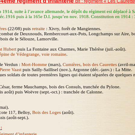
4ème régiment d’infanterie
dit : régiment « Les
Caurett
914, suite à l’avance allemande, le dépôt du régiment est déplacé à Sain
c.1916 puis à la 165e D.I. jusqu’en nov. 1918. Constitution en 1914 : 3
ières
(22/08)
puis
retraite
:
Xivry
, forêt de Mangiennes.
, combat de Deuxnouds,
Rembercourt
-aux-Pots,
Longchamps
sur Aire, b
 bois de le
Sélouze
,
Lamorville
.
nt Hubert
puis
La Fontaine
aux Charmes, Marie Thérèse (
juil.-août
).
 épine de
Védegrange
, voie romaine
.
 de Verdun :
Mort-Homme
(mars),
Cumières
, bois des
Caurettes
(avril-ma
Pierre Vaast
puis Sailly-Saillisel (nov.), Argonne (déc.-janv.) :
La
Mitte
.
ues soldats de toutes premières lignes qui étaient séparées de quelques 
 César, ferme
Mauchamps
, bois des Consuls, tranchée du
Pylone
.
uis août) puis Woëvre (sept.-oct.) : tranchée de Calonne.
mai).
cote 117, Belloy,
Bois des Loges
(août).
sis
(août-sept.)
.
:
giment d’infanterie.