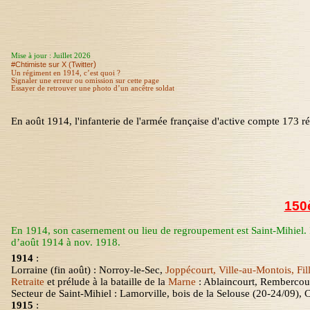
Mise à jour : Juillet 2026
)
#Chtimiste sur X (Twitter
Un régiment en 1914, c’est quoi ?
Signaler une erreur ou omission sur cette page
Essayer de retrouver une photo d’un ancêtre soldat
En août
1914, l
'infanterie de l'armée française d'active compte 173 ré
150
En 1914, son casernement ou lieu de regroupement est Saint-Mihiel. Il
d’août 1914 à nov. 1918.
1914
:
Lorraine (fin août)
: Norroy-le-Sec,
Joppécourt, Ville-au-Montois, Fil
Retraite
et prélude à la bataille de la
Marne
: Ablaincourt, Rembercou
Secteur de Saint-Mihiel : Lamorville, bois de
la Selouse
(20-24/09), C
1915
: