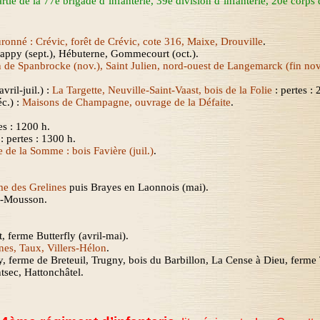
rtie de la 77
e
brigade d’infanterie
,
39
e
division d’infanterie
,
20
e
corps d
ronné :
Crévic
, forêt de
Crévic
, cote 316,
Maixe
,
Drouville
.
Cappy (sept.),
Hébuterne, Gommecourt (oct.).
n de
Spanbrocke
(nov.), Saint Julien, nord-ouest de Langemarck (fin nov
vril-juil.) :
La Targette, Neuville-Saint-Vaast, bois de la Folie
: pertes :
éc.) :
Maisons de Champagne, ouvrage de la Défaite
.
es : 1200 h.
 : pertes : 1300 h.
le de
la Somme
: bois
Favière
(juil.)
.
me des Grelines
puis Brayes en Laonnois (mai).
à-Mousson
.
t, ferme
Butterfly
(avril-mai).
nes
, Taux, Villers-
Hélon
.
y, ferme de Breteuil,
Trugny
, bois du Barbillon,
La Cense
à Dieu, ferme
tsec
,
Hattonchâtel
.