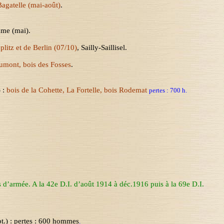
Bagatelle (mai-août)
.
mme (mai).
plitz
et de Berlin (07/10)
, Sailly-Saillisel
.
umont, bois des Fosses
.
 :
bois de la
Cohette
, La
Fortelle
, bois
Rodemat
pertes : 700 h.
 d’armée. A la 42e D.I. d’août 1914 à déc.1916 puis à la 69e D.I.
pt.) : pertes : 600 hommes
.