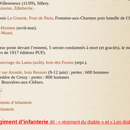
Villeseneux
(11/09), Sillery.
izerne, Zillebecke
.
puis
La Gruerie, Four de Paris
, Fontaine-aux-Charmes puis bataille de 
t-Homme
(avril-mai).
-
Waast
.
eur poste devant l’ennemi, 5 seront condamnés à mort (et graciés), le 
es de 1917 éditions PUF).
ouvrage du Lama (août), bois des Fosses
(sept.)
.
 sur Aronde, bois Ressors
(9-12 juin) : pertes : 600 hommes
etière de Crouy : pertes : 800 hommes
on, Bouxiéres-aux-Chênes.
:
I
ents d’infanterie
fanterie
iment d’infanterie
dit : « régiment du diable » et « Les d