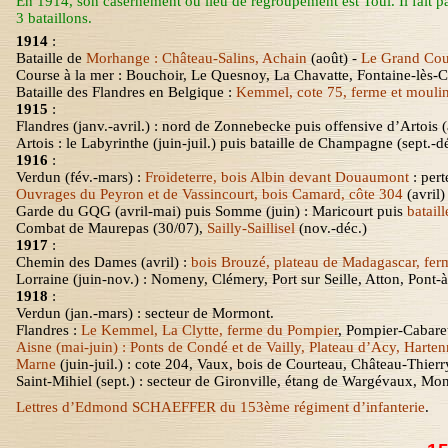
En 1914, son casernement ou lieu de regroupement est Toul. Il fait pa
3 bataillons.
1914
:
Bataille de
Morhange : Château-Salins,
Achain
(août) -
Le Grand Cou
Course à la mer : Bouchoir, Le Quesnoy,
La
Chavatte
, Fontaine-lès-
Bataille des Flandres en Belgique :
Kemmel, cote 75, ferme et mouli
1915
:
Flandres (
janv.-avril
.) : nord de Zonnebecke puis offensive d’Artois (a
Artois : le Labyrinthe (juin-juil.) puis bataille de Champagne (sept.-d
1916
:
Verdun (
fév.-mars
) :
Froideterre, bois Albin devant Douaumont
:
pert
Ouvrages du Peyron et de Vassincourt, bois Camard, côte 304
(avril)
Garde du GQG (avril-mai) puis Somme (juin) : Maricourt puis
batail
Combat de Maurepas (30/07),
Sailly-Saillisel
(nov.-déc.)
1917
:
Chemin des Dames (avril) :
bois Brouzé, plateau de Madagascar, fer
Lorraine (juin-nov.) : Nomeny, Clémery, Port sur Seille,
Atton
, Pont-
1918
:
Verdun (
jan.-mars
) : secteur de
Mormont
.
Flandres :
Le Kemmel, La Clytte, ferme du Pompier
, Pompier-Cabare
Aisne (mai-juin) : Ponts de Condé et de
Vailly
, Plateau d’
Acy
,
Harten
Marne
(juin-juil.) : cote 204, Vaux, bois de
Courteau
, Château-Thierr
Saint-Mihiel (sept.) : secteur de Gironville, étang de Wargévaux,
Mon
Lettres d’Edmond SCHAEFFER du 153ème régiment d’infanterie
.