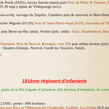
c de Poule (29/01), boyau
Sarrola
(mars) puis
Four de Paris, St Thomas, 
25-30 sept.)
, épine de
Védegrange
(oct.).
ars-avril), ouvrage du Trapèze, Cumières puis de nouveau le Mort-Ho
anchée Négotin (03/10),
bois de Saint Pierre-Vaast (4/10), tranchées de
Te
) puis Berry-au-Bac (mai). Verdun (juil.- août) :
Vaux,
Haudromont
, Bea
: Champlat, Bois de Bonval, Romigny, cote 250
puis même secteur (juil.)
 : Quatres-Champs, Noirval, Condé les Vouziers,
Vandy
.
:
151ème régiment d’infanterie
partie de la 84
e
brigade d’infanterie
,
42
e
division d’infanterie
,
6
e
corps
(22/08) : pertes : 800 hommes
izy-aux-Bois et Villeneuve-lès-Charleville, Corfélix, Les Culots
(6-8 se